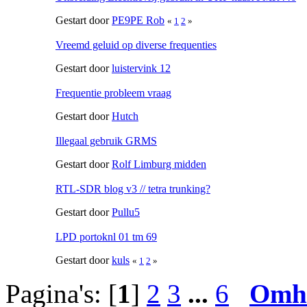
Gestart door
PE9PE Rob
«
1
2
»
Vreemd geluid op diverse frequenties
Gestart door
luistervink 12
Frequentie probleem vraag
Gestart door
Hutch
Illegaal gebruik GRMS
Gestart door
Rolf Limburg midden
RTL-SDR blog v3 // tetra trunking?
Gestart door
Pullu5
LPD portoknl 01 tm 69
Gestart door
kuls
«
1
2
»
Pagina's: [
1
]
2
3
...
6
Omh