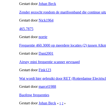
Gestart door
Johan Beck
Zender gezocht rondom de marifoonband die continue uit
Gestart door
Nick1964
465.7875
Gestart door
norrie
Frequentie 460.3000 op meerdere locaties (2) tussen Alk
Gestart door
Dani2001
Airspy mini frequentie scanner gevraagd
Gestart door
Fink123
Wat wordt hier gebruikt door RET (Rotterdamse Electris
Gestart door
marcel1988
Baofeng frequenties
Gestart door
Johan Beck
«
1
2
»