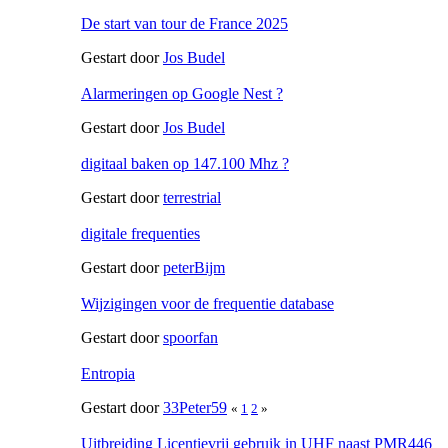
De start van tour de France 2025
Gestart door
Jos Budel
Alarmeringen op Google Nest ?
Gestart door
Jos Budel
digitaal baken op 147.100 Mhz ?
Gestart door
terrestrial
digitale frequenties
Gestart door
peterBijm
Wijzigingen voor de frequentie database
Gestart door
spoorfan
Entropia
Gestart door
33Peter59
«
1
2
»
Uitbreiding Licentievrij gebruik in UHF naast PMR446