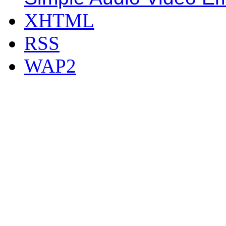
XHTML
RSS
WAP2