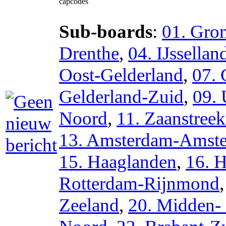
capcodes
Sub-boards
:
01. Gro
Drenthe
,
04. IJssellan
Oost-Gelderland
,
07. 
Gelderland-Zuid
,
09. 
Noord
,
11. Zaanstree
13. Amsterdam-Amste
15. Haaglanden
,
16. 
Rotterdam-Rijnmond
Zeeland
,
20. Midden-