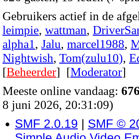
Gebruikers actief in de afg
leimpie
,
wattman
,
DriverSa
alpha1
,
Jalu
,
marcel1988
,
M
Nightwish
,
Tom(zulu10)
,
E
[
Beheerder
] [
Moderator
]
Meeste online vandaag:
67
8 juni 2026, 20:31:09)
SMF 2.0.19
|
SMF © 2
Simple Audio Video E