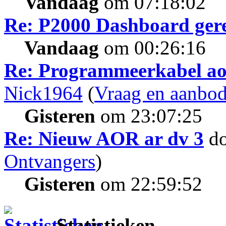
Vandaag
om 07:18:02
Re: P2000 Dashboard gere
Vandaag
om 00:26:16
Re: Programmeerkabel aor
Nick1964
(
Vraag en aanbo
Gisteren
om 23:07:25
Re: Nieuw AOR ar dv 3
d
Ontvangers
)
Gisteren
om 22:59:52
Statistieken