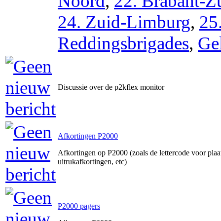
Noord
,
22. Brabant-Z
24. Zuid-Limburg
,
25
Reddingsbrigades
,
Ge
Discussie over de p2kflex monitor
Afkortingen P2000
Afkortingen op P2000 (zoals de lettercode voor pla
uitrukafkortingen, etc)
P2000 pagers