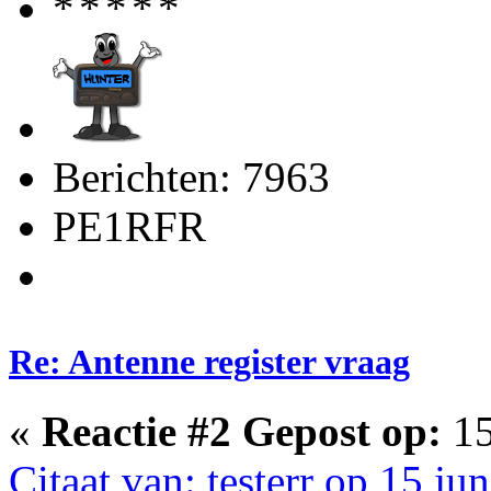
Berichten: 7963
PE1RFR
Re: Antenne register vraag
«
Reactie #2 Gepost op:
15
Citaat van: testerr op 15 ju