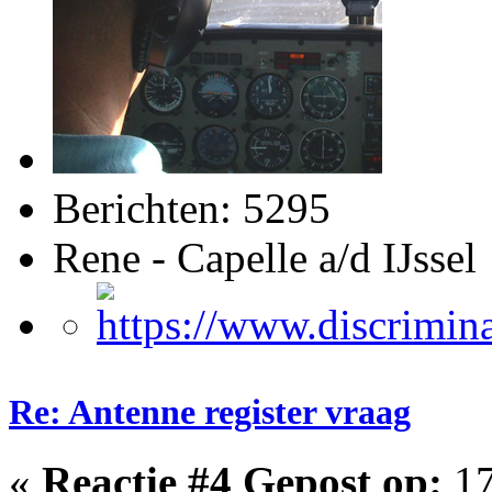
Berichten: 5295
Rene - Capelle a/d IJssel
Re: Antenne register vraag
«
Reactie #4 Gepost op:
17