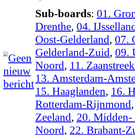
Sub-boards
:
01. Gro
Drenthe
,
04. IJssellan
Oost-Gelderland
,
07. 
Gelderland-Zuid
,
09. 
Noord
,
11. Zaanstree
13. Amsterdam-Amste
15. Haaglanden
,
16. 
Rotterdam-Rijnmond
Zeeland
,
20. Midden-
Noord
,
22. Brabant-Z