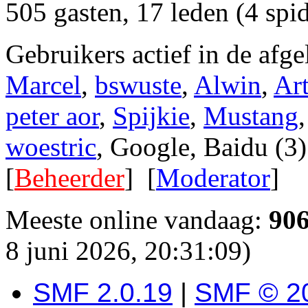
505 gasten, 17 leden (4 spi
Gebruikers actief in de afg
Marcel
,
bswuste
,
Alwin
,
Ar
peter aor
,
Spijkie
,
Mustang
woestric
, Google, Baidu (3)
[
Beheerder
] [
Moderator
]
Meeste online vandaag:
90
8 juni 2026, 20:31:09)
SMF 2.0.19
|
SMF © 2