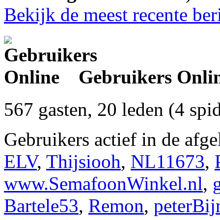
Bekijk de meest recente ber
Gebruikers Onli
567 gasten, 20 leden (4 spi
Gebruikers actief in de afg
ELV
,
Thijsiooh
,
NL11673
,
www.SemafoonWinkel.nl
,
Bartele53
,
Remon
,
peterBi