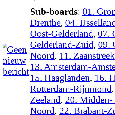
Sub-boards
:
01. Gro
Drenthe
,
04. IJssellan
Oost-Gelderland
,
07. 
Gelderland-Zuid
,
09. 
Noord
,
11. Zaanstree
13. Amsterdam-Amste
15. Haaglanden
,
16. 
Rotterdam-Rijnmond
Zeeland
,
20. Midden-
Noord
,
22. Brabant-Z