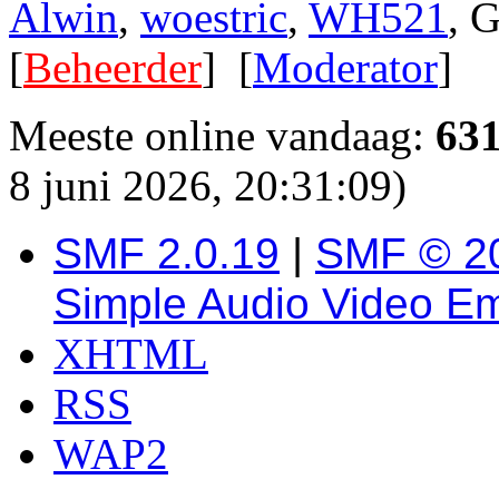
Alwin
,
woestric
,
WH521
, 
[
Beheerder
] [
Moderator
]
Meeste online vandaag:
63
8 juni 2026, 20:31:09)
SMF 2.0.19
|
SMF © 2
Simple Audio Video E
XHTML
RSS
WAP2