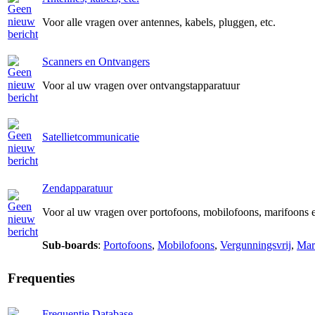
Voor alle vragen over antennes, kabels, pluggen, etc.
Scanners en Ontvangers
Voor al uw vragen over ontvangstapparatuur
Satellietcommunicatie
Zendapparatuur
Voor al uw vragen over portofoons, mobilofoons, marifoons 
Sub-boards
:
Portofoons
,
Mobilofoons
,
Vergunningsvrij
,
Mar
Frequenties
Frequentie Database