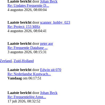
Laatste bericht
door
Johan Beck
Re: Updates Frequentie D...
4 augustus 2026, 08:00:04
Laatste bericht
door
scanner_hobby_023
Re: Project: 153 MHz
4 augustus 2026, 08:04:41
Laatste bericht
door
peter aor
Re: Frequentie Database ...
3 augustus 2026, 08:15:31
Zeeland
,
Zuid-Holland
Laatste bericht
door
Edwin uit 070
Re: Nederlandse Kustwach...
Vandaag
om 06:17:51
Laatste bericht
door
Johan Beck
Re: Frequentielijst Amst...
17 juli 2026, 08:32:52