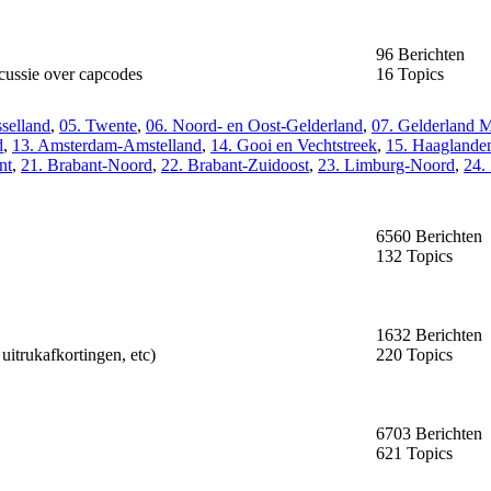
96 Berichten
scussie over capcodes
16 Topics
sselland
,
05. Twente
,
06. Noord- en Oost-Gelderland
,
07. Gelderland 
d
,
13. Amsterdam-Amstelland
,
14. Gooi en Vechtstreek
,
15. Haaglande
nt
,
21. Brabant-Noord
,
22. Brabant-Zuidoost
,
23. Limburg-Noord
,
24.
6560 Berichten
132 Topics
1632 Berichten
uitrukafkortingen, etc)
220 Topics
6703 Berichten
621 Topics