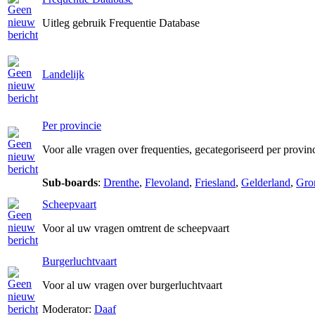
Uitleg gebruik Frequentie Database
Landelijk
Per provincie
Voor alle vragen over frequenties, gecategoriseerd per provin
Sub-boards
:
Drenthe
,
Flevoland
,
Friesland
,
Gelderland
,
Gro
Scheepvaart
Voor al uw vragen omtrent de scheepvaart
Burgerluchtvaart
Voor al uw vragen over burgerluchtvaart
Moderator:
Daaf