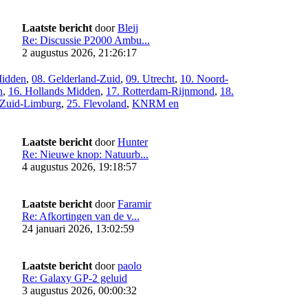
Laatste bericht
door
Bleij
Re: Discussie P2000 Ambu...
2 augustus 2026, 21:26:17
Midden
,
08. Gelderland-Zuid
,
09. Utrecht
,
10. Noord-
n
,
16. Hollands Midden
,
17. Rotterdam-Rijnmond
,
18.
 Zuid-Limburg
,
25. Flevoland
,
KNRM en
Laatste bericht
door
Hunter
Re: Nieuwe knop: Natuurb...
4 augustus 2026, 19:18:57
Laatste bericht
door
Faramir
Re: Afkortingen van de v...
24 januari 2026, 13:02:59
Laatste bericht
door
paolo
Re: Galaxy GP-2 geluid
3 augustus 2026, 00:00:32