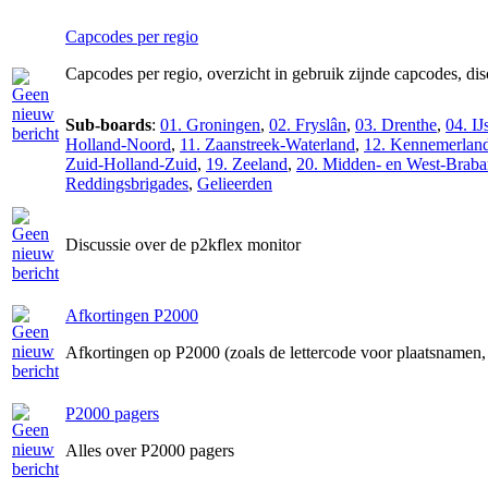
Capcodes per regio
Capcodes per regio, overzicht in gebruik zijnde capcodes, di
Sub-boards
:
01. Groningen
,
02. Fryslân
,
03. Drenthe
,
04. IJ
Holland-Noord
,
11. Zaanstreek-Waterland
,
12. Kennemerlan
Zuid-Holland-Zuid
,
19. Zeeland
,
20. Midden- en West-Braba
Reddingsbrigades
,
Gelieerden
Discussie over de p2kflex monitor
Afkortingen P2000
Afkortingen op P2000 (zoals de lettercode voor plaatsnamen, 
P2000 pagers
Alles over P2000 pagers