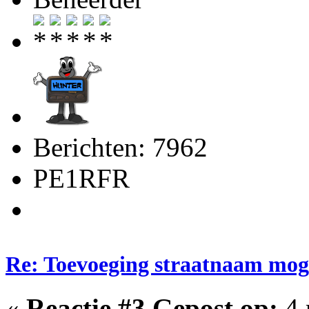
Berichten: 7962
PE1RFR
Re: Toevoeging straatnaam moge
«
Reactie #3 Gepost op:
4 