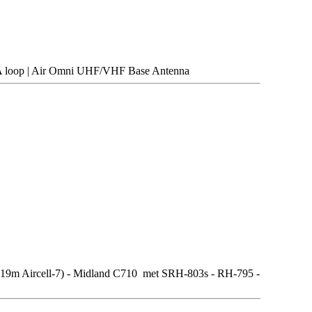
A loop | Air Omni UHF/VHF Base Antenna
m Aircell-7) - Midland C710 met SRH-803s - RH-795 -