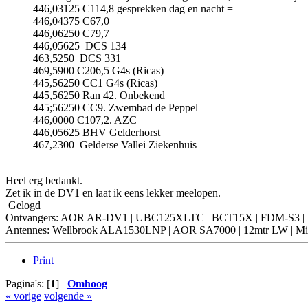
446,03125 C114,8 gesprekken dag en nacht =
446,04375 C67,0
446,06250 C79,7
446,05625 DCS 134
463,5250 DCS 331
469,5900 C206,5 G4s (Ricas)
445,56250 CC1 G4s (Ricas)
445,56250 Ran 42. Onbekend
445;56250 CC9. Zwembad de Peppel
446,0000 C107,2. AZC
446,05625 BHV Gelderhorst
467,2300 Gelderse Vallei Ziekenhuis
Heel erg bedankt.
Zet ik in de DV1 en laat ik eens lekker meelopen.
Gelogd
Ontvangers: AOR AR-DV1 | UBC125XLTC | BCT15X | FDM-S3 | NRD
Antennes: Wellbrook ALA1530LNP | AOR SA7000 | 12mtr LW | Mini
Print
Pagina's: [
1
]
Omhoog
« vorige
volgende »