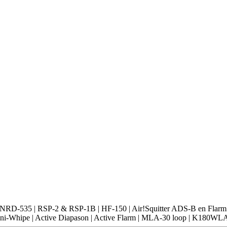
-535 | RSP-2 & RSP-1B | HF-150 | Air!Squitter ADS-B en Flarm
-Whipe | Active Diapason | Active Flarm | MLA-30 loop | K180WL