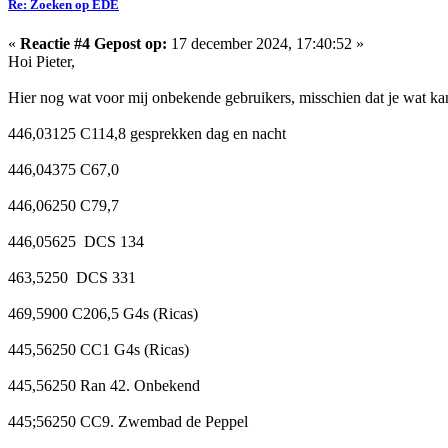
Re: Zoeken op EDE
«
Reactie #4 Gepost op:
17 december 2024, 17:40:52 »
Hoi Pieter,
Hier nog wat voor mij onbekende gebruikers, misschien dat je wat ka
446,03125 C114,8 gesprekken dag en nacht
446,04375 C67,0
446,06250 C79,7
446,05625 DCS 134
463,5250 DCS 331
469,5900 C206,5 G4s (Ricas)
445,56250 CC1 G4s (Ricas)
445,56250 Ran 42. Onbekend
445;56250 CC9. Zwembad de Peppel