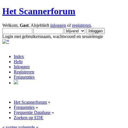
Het Scannerforum
Welkom,
Gast
. Alsjeblieft
inloggen
of
registreren
.
Login met gebruikersnaam, wachtwoord en sessielengte
Index
Help
Inloggen
Registreren
Frequenties
Het Scannerforum
»
Frequenties
»
Frequentie Database
»
Zoeken op EDE
« vorige
volgende »