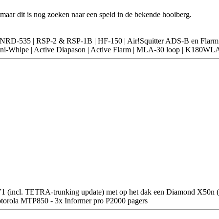
aar dit is nog zoeken naar een speld in de bekende hooiberg.
-535 | RSP-2 & RSP-1B | HF-150 | Air!Squitter ADS-B en Flarm
-Whipe | Active Diapason | Active Flarm | MLA-30 loop | K180WL
. TETRA-trunking update) met op het dak een Diamond X50n (19
rola MTP850 - 3x Informer pro P2000 pagers