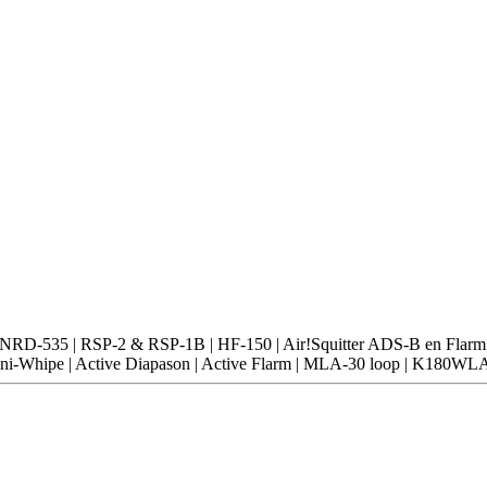
-535 | RSP-2 & RSP-1B | HF-150 | Air!Squitter ADS-B en Flarm
-Whipe | Active Diapason | Active Flarm | MLA-30 loop | K180WL