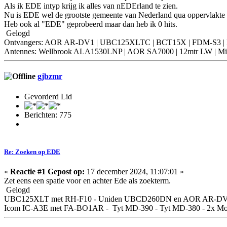
Als ik EDE intyp krijg ik alles van nEDErland te zien.
Nu is EDE wel de grootste gemeente van Nederland qua oppervlakte m
Heb ook al "EDE" geprobeerd maar dan heb ik 0 hits.
Gelogd
Ontvangers: AOR AR-DV1 | UBC125XLTC | BCT15X | FDM-S3 | NRD
Antennes: Wellbrook ALA1530LNP | AOR SA7000 | 12mtr LW | Mini
gjbzmr
Gevorderd Lid
Berichten: 775
Re: Zoeken op EDE
«
Reactie #1 Gepost op:
17 december 2024, 11:07:01 »
Zet eens een spatie voor en achter Ede als zoekterm.
Gelogd
UBC125XLT met RH-F10 - Uniden UBCD260DN en AOR AR-DV1 (incl
Icom IC-A3E met FA-BO1AR - Tyt MD-390 - Tyt MD-380 - 2x Moto