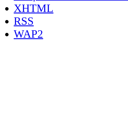
XHTML
RSS
WAP2