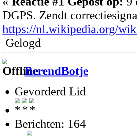
«
Reactie #1 Gepost op:
9 
DGPS. Zendt correctiesign
https://nl.wikipedia.org/w
Gelogd
BerendBotje
Gevorderd Lid
Berichten: 164