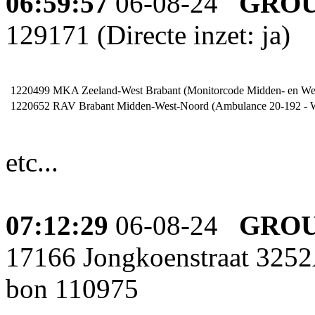
06:59:57
06-08-24
GROU
129171 (Directe inzet: ja)
1220499
MKA Zeeland-West Brabant (Monitorcode Midden- en Wes
1220652
RAV Brabant Midden-West-Noord (Ambulance 20-192 - W
etc...
07:12:29
06-08-24
GROU
17166 Jongkoenstraat 32
bon 110975