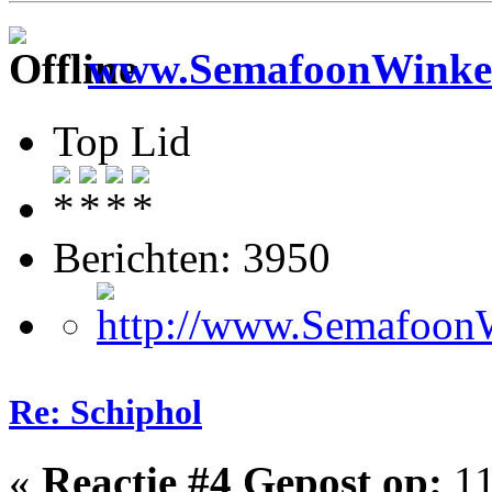
www.SemafoonWinkel
Top Lid
Berichten: 3950
Re: Schiphol
«
Reactie #4 Gepost op:
11