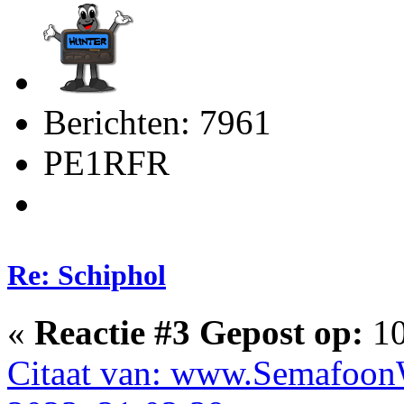
Berichten: 7961
PE1RFR
Re: Schiphol
«
Reactie #3 Gepost op:
10
Citaat van: www.SemafoonW