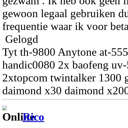
gezwam . Ik heb ook geen l
gewoon legaal gebruiken dus
frequentie waar ik voor betaa
Gelogd
Tyt th-9800 Anytone at-55
handic0080 2x baofeng uv-
2xtopcom twintalker 1300 
daimond x30 daimond x200
Rico