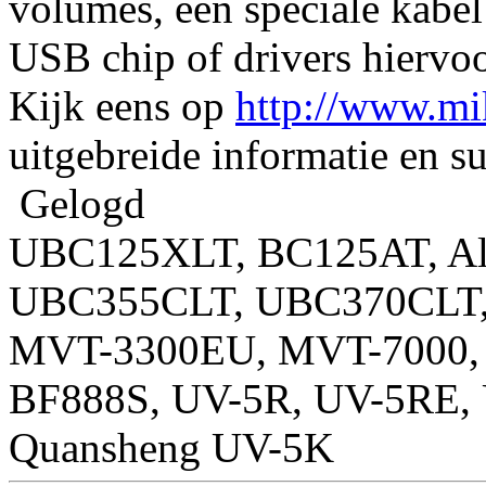
volumes, een speciale kabel
USB chip of drivers hiervoo
Kijk eens op
http://www.mi
uitgebreide informatie en su
Gelogd
UBC125XLT, BC125AT, Al
UBC355CLT, UBC370CLT, 
MVT-3300EU, MVT-7000, 
BF888S, UV-5R, UV-5RE,
Quansheng UV-5K