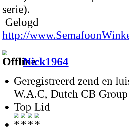
serie).
Gelogd
http://www.SemafoonWinke
Nick1964
Geregistreerd zend en lu
W.A.C, Dutch CB Group 
Top Lid