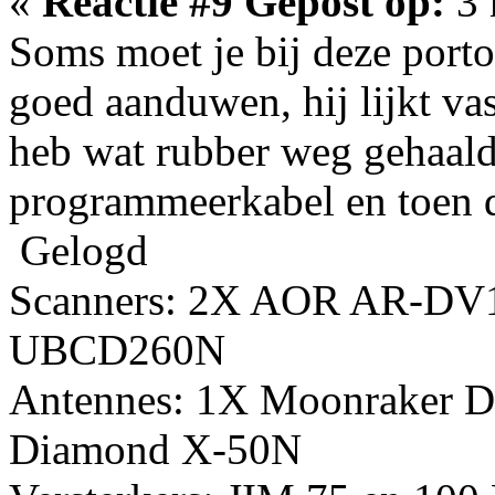
«
Reactie #9 Gepost op:
3 
Soms moet je bij deze porto'
goed aanduwen, hij lijkt vast
heb wat rubber weg gehaald 
programmeerkabel en toen d
Gelogd
Scanners: 2X AOR AR-DV
UBCD260N
Antennes: 1X Moonraker D
Diamond X-50N