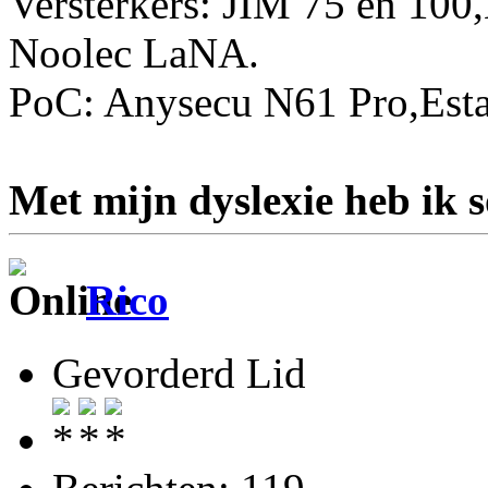
Versterkers: JIM 75 en 10
Noolec LaNA.
PoC: Anysecu N61 Pro,Esta
Met mijn dyslexie heb ik 
Rico
Gevorderd Lid