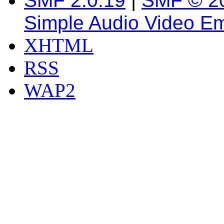
SMF 2.0.19
|
SMF © 2
Simple Audio Video E
XHTML
RSS
WAP2