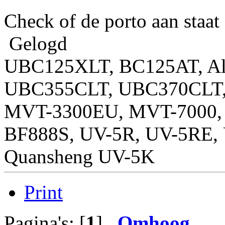
Check of de porto aan staat
Gelogd
UBC125XLT, BC125AT, Al
UBC355CLT, UBC370CLT, 
MVT-3300EU, MVT-7000, 
BF888S, UV-5R, UV-5RE,
Quansheng UV-5K
Print
Pagina's: [
1
]
Omhoog