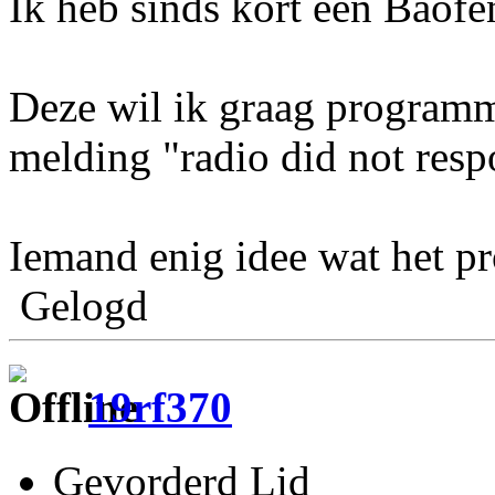
Ik heb sinds kort een Baof
Deze wil ik graag programm
melding "radio did not resp
Iemand enig idee wat het pr
Gelogd
19rf370
Gevorderd Lid