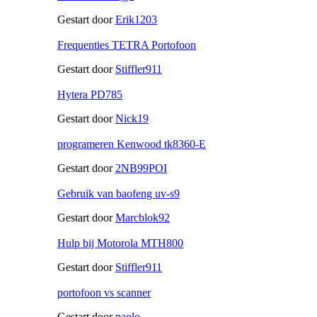
Gestart door
Erik1203
Frequenties TETRA Portofoon
Gestart door
Stiffler911
Hytera PD785
Gestart door
Nick19
programeren Kenwood tk8360-E
Gestart door
2NB99POI
Gebruik van baofeng uv-s9
Gestart door
Marcblok92
Hulp bij Motorola MTH800
Gestart door
Stiffler911
portofoon vs scanner
Gestart door
paolo