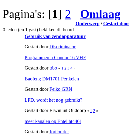
Pagina's: [
1
]
2
Omlaag
Onderwerp
/
Gestart door
0 leden (en 1 gast) bekijken dit board.
Gebruik van zendapparatuur
Gestart door
Discriminator
Programmeren Condor 16 VHF
Gestart door
trbo
«
1
2
3
4
»
Baofeng DM1701 Perikelen
Gestart door
Feiko GRN
LPD, wordt het nog gebruikt?
Gestart door Erwin uit Ouddorp
«
1
2
»
meer kanalen op Entel ht446l
Gestart door
Jortlourier