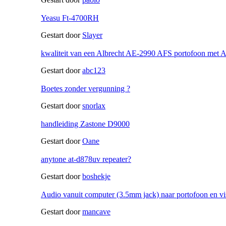
Yeasu Ft-4700RH
Gestart door
Slayer
kwaliteit van een Albrecht AE-2990 AFS portofoon met
Gestart door
abc123
Boetes zonder vergunning ?
Gestart door
snorlax
handleiding Zastone D9000
Gestart door
Oane
anytone at-d878uv repeater?
Gestart door
boshekje
Audio vanuit computer (3.5mm jack) naar portofoon en vi
Gestart door
mancave