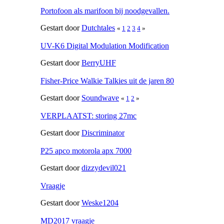
Portofoon als marifoon bij noodgevallen.
Gestart door
Dutchtales
«
1
2
3
4
»
UV-K6 Digital Modulation Modification
Gestart door
BerryUHF
Fisher-Price Walkie Talkies uit de jaren 80
Gestart door
Soundwave
«
1
2
»
VERPLAATST: storing 27mc
Gestart door
Discriminator
P25 apco motorola apx 7000
Gestart door
dizzydevil021
Vraagje
Gestart door
Weske1204
MD2017 vraagje