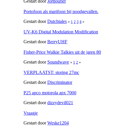
Gestart door
Jortlourier
Portofoon als marifoon bij noodgevallen.
Gestart door
Dutchtales
«
1
2
3
4
»
UV-K6 Digital Modulation Modification
Gestart door
BerryUHF
Fisher-Price Walkie Talkies uit de jaren 80
Gestart door
Soundwave
«
1
2
»
VERPLAATST: storing 27mc
Gestart door
Discriminator
P25 apco motorola apx 7000
Gestart door
dizzydevil021
Vraagje
Gestart door
Weske1204