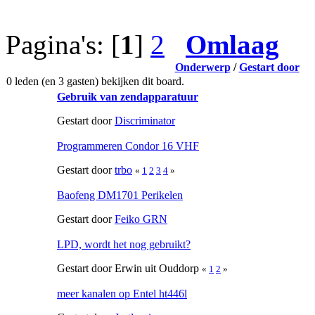
Pagina's: [
1
]
2
Omlaag
Onderwerp
/
Gestart door
0 leden (en 3 gasten) bekijken dit board.
Gebruik van zendapparatuur
Gestart door
Discriminator
Programmeren Condor 16 VHF
Gestart door
trbo
«
1
2
3
4
»
Baofeng DM1701 Perikelen
Gestart door
Feiko GRN
LPD, wordt het nog gebruikt?
Gestart door Erwin uit Ouddorp
«
1
2
»
meer kanalen op Entel ht446l