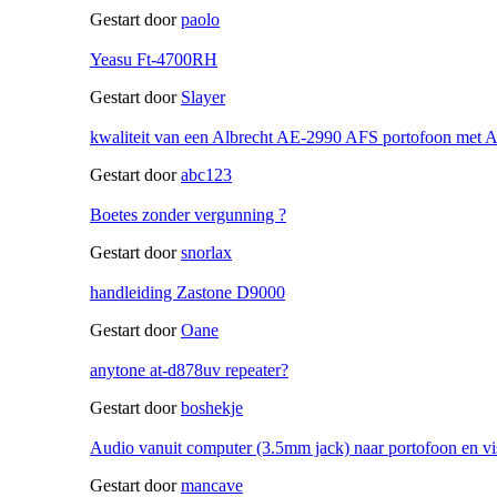
Gestart door
paolo
Yeasu Ft-4700RH
Gestart door
Slayer
kwaliteit van een Albrecht AE-2990 AFS portofoon met
Gestart door
abc123
Boetes zonder vergunning ?
Gestart door
snorlax
handleiding Zastone D9000
Gestart door
Oane
anytone at-d878uv repeater?
Gestart door
boshekje
Audio vanuit computer (3.5mm jack) naar portofoon en vi
Gestart door
mancave