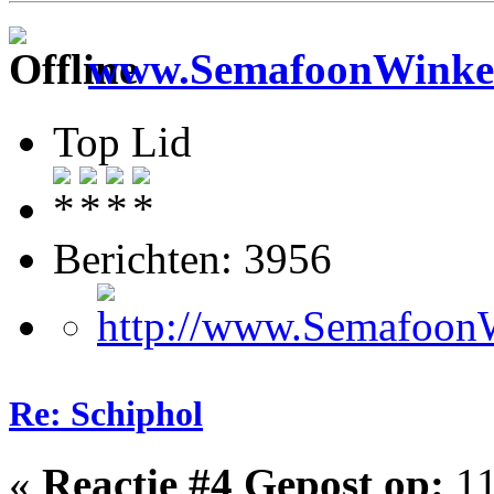
www.SemafoonWinkel
Top Lid
Berichten: 3956
Re: Schiphol
«
Reactie #4 Gepost op:
11