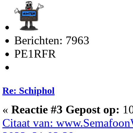
Berichten: 7963
PE1RFR
Re: Schiphol
«
Reactie #3 Gepost op:
10
Citaat van: www.SemafoonW