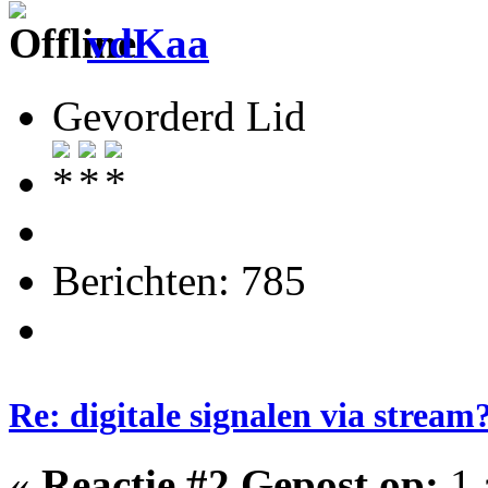
vdKaa
Gevorderd Lid
Berichten: 785
Re: digitale signalen via stream
«
Reactie #2 Gepost op:
1 