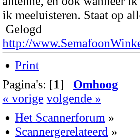
antenne, én ook wanneer ik 
ik meeluisteren. Staat op al
Gelogd
http://www.SemafoonWinke
Print
Pagina's: [
1
]
Omhoog
« vorige
volgende »
Het Scannerforum
»
Scannergerelateerd
»