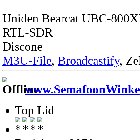
Uniden Bearcat UBC-800
RTL-SDR
Discone
M3U-File
,
Broadcastify
, Ze
www.SemafoonWinkel
Top Lid