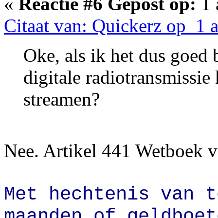
«
Reactie #6 Gepost op:
1 
Citaat van: Quickerz op 1 
Oke, als ik het dus goed 
digitale radiotransmissi
streamen?
Nee. Artikel 441 Wetboek va
Met hechtenis van t
maanden of geldboet