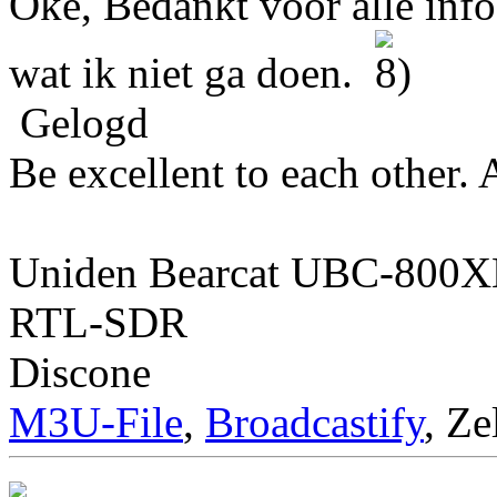
Oke, Bedankt voor alle info
wat ik niet ga doen.
Gelogd
Be excellent to each other.
Uniden Bearcat UBC-800
RTL-SDR
Discone
M3U-File
,
Broadcastify
, Ze