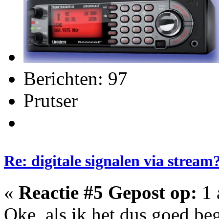
Berichten: 97
Prutser
Re: digitale signalen via stream
«
Reactie #5 Gepost op:
1 
Oke, als ik het dus goed beg