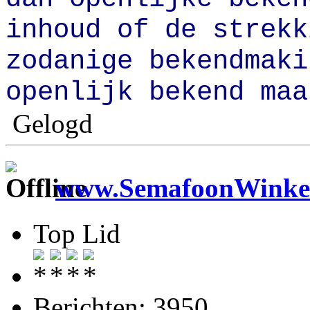
inhoud of de strekk
zodanige bekendmaki
openlijk bekend maa
Gelogd
www.SemafoonWinkel
Top Lid
Berichten: 3950