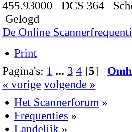
455.93000 DCS 364 Sch
Gelogd
De Online Scannerfrequenti
Print
Pagina's:
1
...
3
4
[
5
]
Omh
« vorige
volgende »
Het Scannerforum
»
Frequenties
»
Landelijk
»