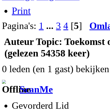
Print
Pagina's:
1
...
3
4
[
5
]
Oml
Auteur
Topic: Toekomst 
(gelezen 54358 keer)
0 leden (en 1 gast) bekijken 
ScanMe
Gevorderd Lid