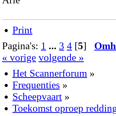
Print
Pagina's:
1
...
3
4
[
5
]
Omh
« vorige
volgende »
Het Scannerforum
»
Frequenties
»
Scheepvaart
»
Toekomst oproep reddin