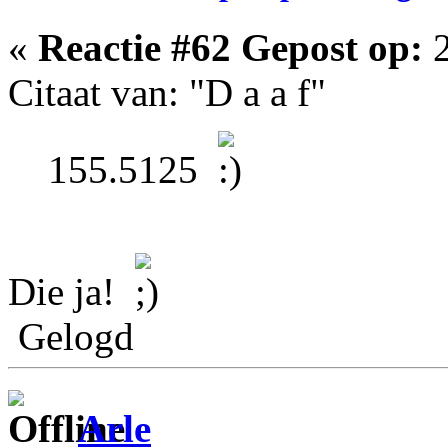
«
Reactie #62 Gepost op:
2
Citaat van: "D a a f"
155.5125
Die ja!
Gelogd
Arle