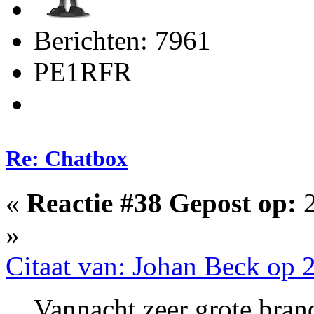
Berichten: 7961
PE1RFR
Re: Chatbox
«
Reactie #38 Gepost op:
2
»
Citaat van: Johan Beck op 
Vannacht zeer grote bran