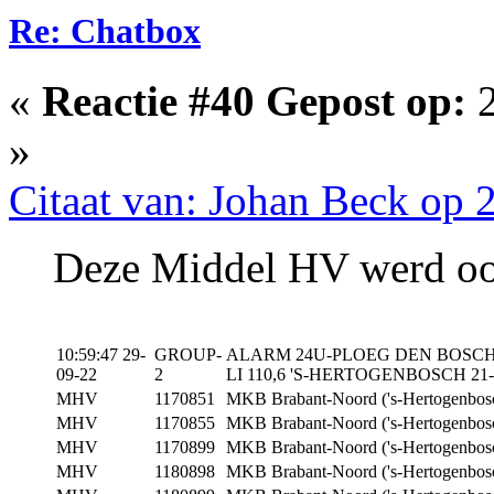
Re: Chatbox
«
Reactie #40 Gepost op:
2
»
Citaat van: Johan Beck op 
Deze Middel HV werd ook
10:59:47 29-
GROUP-
ALARM 24U-PLOEG DEN BOSCH >
09-22
2
LI 110,6 'S-HERTOGENBOSCH 21-
MHV
1170851
MKB Brabant-Noord ('s-Hertogenbosc
MHV
1170855
MKB Brabant-Noord ('s-Hertogenbosc
MHV
1170899
MKB Brabant-Noord ('s-Hertogenbosc
MHV
1180898
MKB Brabant-Noord ('s-Hertogenbosch