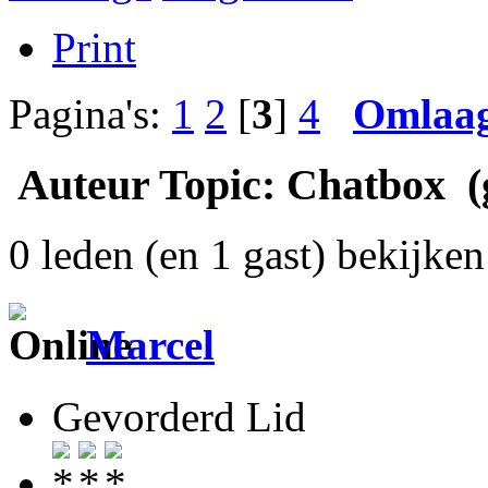
Print
Pagina's:
1
2
[
3
]
4
Omlaa
Auteur
Topic: Chatbox (g
0 leden (en 1 gast) bekijken 
Marcel
Gevorderd Lid