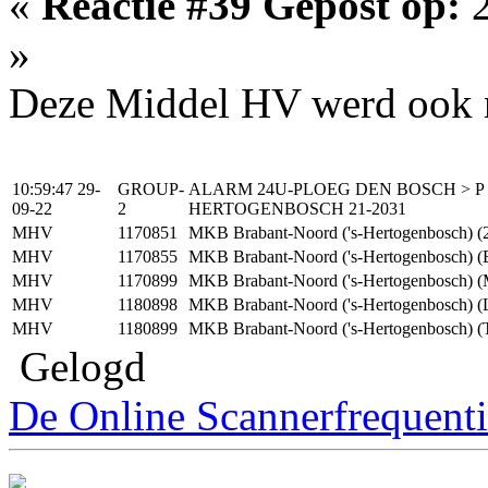
«
Reactie #39 Gepost op:
2
»
Deze Middel HV werd ook ni
10:59:47 29-
GROUP-
ALARM 24U-PLOEG DEN BOSCH > P 1 
09-22
2
HERTOGENBOSCH 21-2031
MHV
1170851
MKB Brabant-Noord ('s-Hertogenbosch) (
MHV
1170855
MKB Brabant-Noord ('s-Hertogenbosch) (B
MHV
1170899
MKB Brabant-Noord ('s-Hertogenbosch) (
MHV
1180898
MKB Brabant-Noord ('s-Hertogenbosch) (L
MHV
1180899
MKB Brabant-Noord ('s-Hertogenbosch) (
Gelogd
De Online Scannerfrequenti