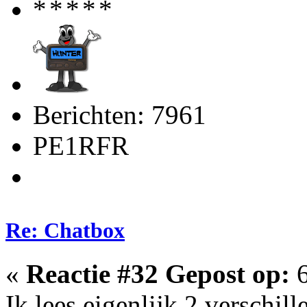
Berichten: 7961
PE1RFR
Re: Chatbox
«
Reactie #32 Gepost op:
6
Ik lees eigenlijk 2 verschi