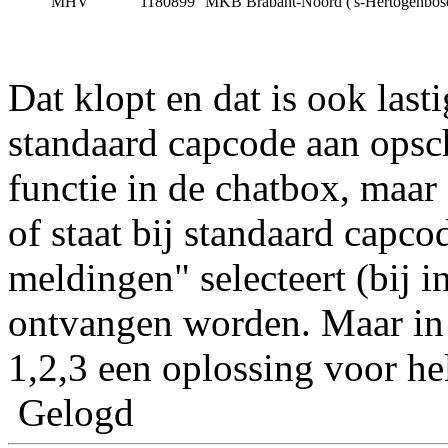
MHV
1180899
MKB Brabant-Noord ('s-Hertogenbosc
Dat klopt en dat is ook last
standaard capcode aan opsc
functie in de chatbox, maa
of staat bij standaard capco
meldingen" selecteert (bij 
ontvangen worden. Maar in d
1,2,3 een oplossing voor hel
Gelogd