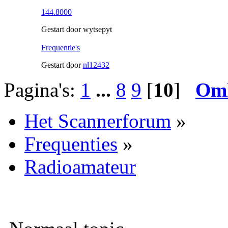
144.8000
Gestart door wytsepyt
Frequentie's
Gestart door
nl12432
Pagina's:
1
...
8
9
[
10
]
Om
Het Scannerforum
»
Frequenties
»
Radioamateur