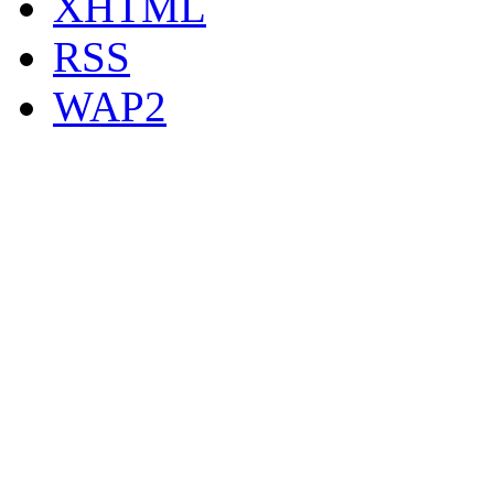
XHTML
RSS
WAP2