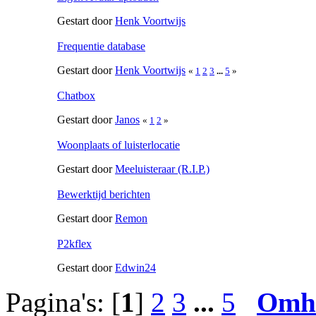
Gestart door
Henk Voortwijs
Frequentie database
Gestart door
Henk Voortwijs
«
1
2
3
...
5
»
Chatbox
Gestart door
Janos
«
1
2
»
Woonplaats of luisterlocatie
Gestart door
Meeluisteraar (R.I.P.)
Bewerktijd berichten
Gestart door
Remon
P2kflex
Gestart door
Edwin24
Pagina's: [
1
]
2
3
...
5
Omh