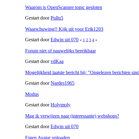
Waarom is OpenScanner topic gesloten
Gestart door
Pullu5
Waarschuwing!! Kijk uit voor Erik1203
Gestart door
Edwin uit 070
«
1
2
3
4
»
Forum niet of nauwelijks bereikbaar
Gestart door
vdKaa
Mogelijkheid laatste bericht bij: "Ongelezen berichten sind
Gestart door
Nardes1965
Modus
Gestart door
Holymoly
Mag ik verwijzen naar (interessante) webshops?
Gestart door
Edwin uit 070
Eigen Avatar uploaden