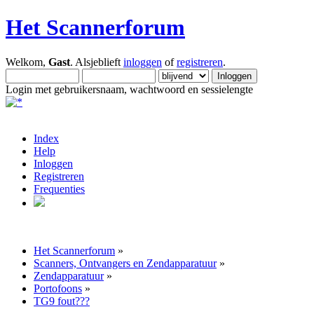
Het Scannerforum
Welkom,
Gast
. Alsjeblieft
inloggen
of
registreren
.
Login met gebruikersnaam, wachtwoord en sessielengte
Index
Help
Inloggen
Registreren
Frequenties
Het Scannerforum
»
Scanners, Ontvangers en Zendapparatuur
»
Zendapparatuur
»
Portofoons
»
TG9 fout???