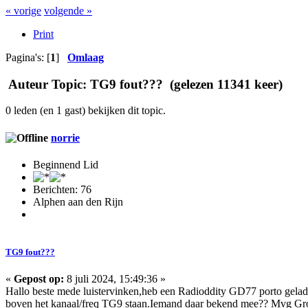
« vorige
volgende »
Print
Pagina's: [
1
]
Omlaag
Auteur
Topic: TG9 fout??? (gelezen 11341 keer)
0 leden (en 1 gast) bekijken dit topic.
norrie
Beginnend Lid
Berichten: 76
Alphen aan den Rijn
TG9 fout???
«
Gepost op:
8 juli 2024, 15:49:36 »
Hallo beste mede luistervinken,heb een Radioddity GD77 porto gelad
boven het kanaal/freq TG9 staan.Iemand daar bekend mee?? Mvg Gr