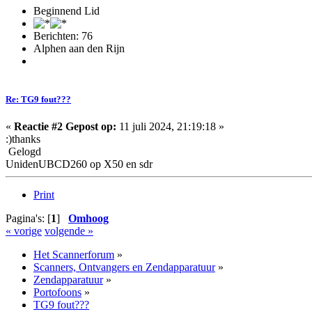
Beginnend Lid
Berichten: 76
Alphen aan den Rijn
Re: TG9 fout???
«
Reactie #2 Gepost op:
11 juli 2024, 21:19:18 »
:)thanks
Gelogd
UnidenUBCD260 op X50 en sdr
Print
Pagina's: [
1
]
Omhoog
« vorige
volgende »
Het Scannerforum
»
Scanners, Ontvangers en Zendapparatuur
»
Zendapparatuur
»
Portofoons
»
TG9 fout???