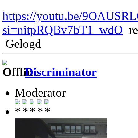
https://youtu.be/9OAUSR
si=nitpRQBv7bT1_wdO
re
Gelogd
Discriminator
Moderator