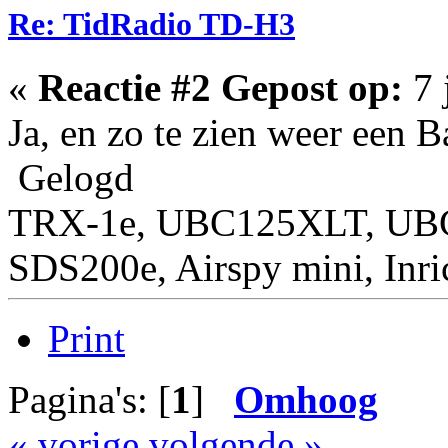
Re: TidRadio TD-H3
«
Reactie #2 Gepost op:
7 
Ja, en zo te zien weer een 
Gelogd
TRX-1e, UBC125XLT, U
SDS200e, Airspy mini, Inr
Print
Pagina's: [
1
]
Omhoog
« vorige
volgende »