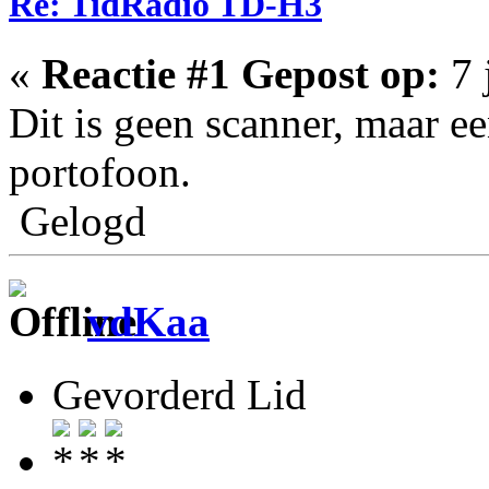
Re: TidRadio TD-H3
«
Reactie #1 Gepost op:
7 
Dit is geen scanner, maar e
portofoon.
Gelogd
vdKaa
Gevorderd Lid