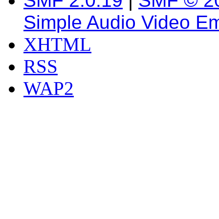
SMF 2.0.19
|
SMF © 2
Simple Audio Video E
XHTML
RSS
WAP2