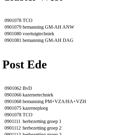
0901078
TCO
0901079
bemanning GM-AH ANW
0901080
voertuigtechniek
0901081
bemanning GM-AH DAG
Post Ede
0901062
BvD
0901066
kazernetechniek
0901068
bemanning PM+VZA/HA+VZH
0901075
kazerneploeg
0901078
TCO
0901111
herbezetting groep 1
0901112
herbezetting groep 2
0901113
herbezetting groep 3