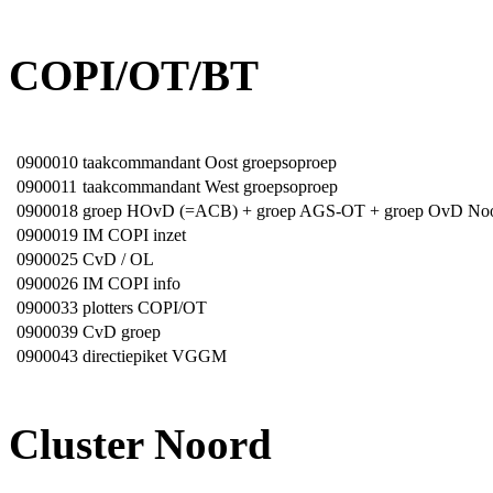
COPI/OT/BT
0900010
taakcommandant Oost groepsoproep
0900011
taakcommandant West groepsoproep
0900018
groep HOvD (=ACB) + groep AGS-OT + groep OvD Noo
0900019
IM COPI inzet
0900025
CvD / OL
0900026
IM COPI info
0900033
plotters COPI/OT
0900039
CvD groep
0900043
directiepiket VGGM
Cluster Noord