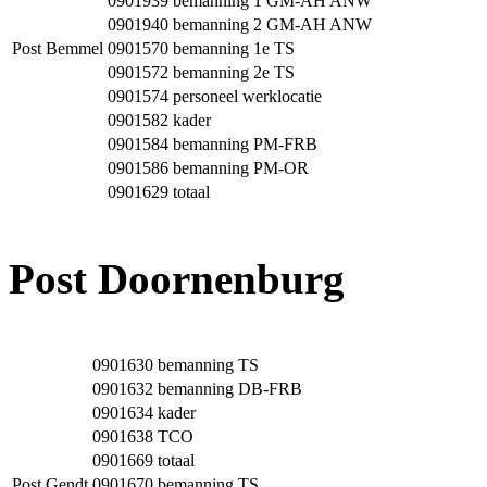
0901939
bemanning 1 GM-AH ANW
0901940
bemanning 2 GM-AH ANW
Post Bemmel
0901570
bemanning 1e TS
0901572
bemanning 2e TS
0901574
personeel werklocatie
0901582
kader
0901584
bemanning PM-FRB
0901586
bemanning PM-OR
0901629
totaal
Post Doornenburg
0901630
bemanning TS
0901632
bemanning DB-FRB
0901634
kader
0901638
TCO
0901669
totaal
Post Gendt
0901670
bemanning TS