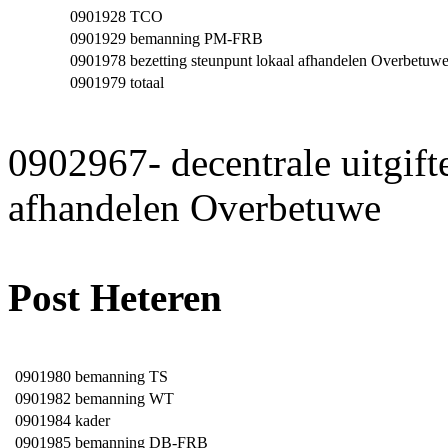
0901928
TCO
0901929
bemanning PM-FRB
0901978
bezetting steunpunt lokaal afhandelen Overbetuw
0901979
totaal
0902967- decentrale uitgift
afhandelen Overbetuwe
Post Heteren
0901980
bemanning TS
0901982
bemanning WT
0901984
kader
0901985
bemanning DB-FRB