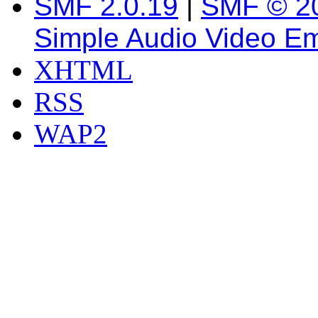
SMF 2.0.19
|
SMF © 2
Simple Audio Video E
XHTML
RSS
WAP2