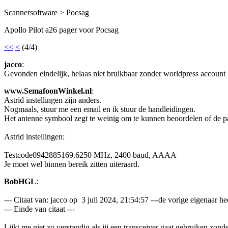
Scannersoftware > Pocsag
Apollo Pilot a26 pager voor Pocsag
<<
<
(4/4)
jacco
:
Gevonden eindelijk, helaas niet bruikbaar zonder worldpress account ....
www.SemafoonWinkel.nl
:
Astrid instellingen zijn anders.
Nogmaals, stuur me een email en ik stuur de handleidingen.
Het antenne symbool zegt te weinig om te kunnen beoordelen of de p
Astrid instellingen:
Testcode0942885169.6250 MHz, 2400 baud, AAAA
Je moet wel binnen bereik zitten uiteraard.
BobHGL
:
--- Citaat van: jacco op 3 juli 2024, 21:54:57 ---de vorige eigenaar h
--- Einde van citaat ---
Lijkt me niet zo verstandig als jij een transceiver gaat gebruiken zond