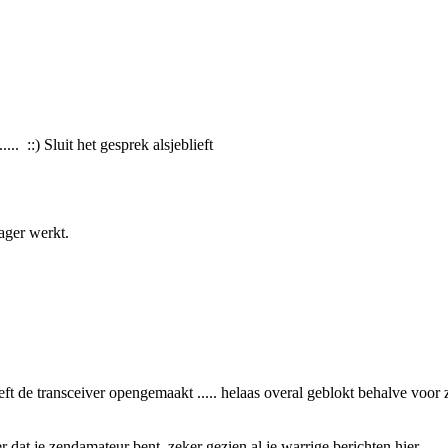
. ::) Sluit het gesprek alsjeblieft
ager werkt.
eeft de transceiver opengemaakt ..... helaas overal geblokt behalve voor
er dat je zendamateur bent, zeker gezien al je warrige berichten hier.