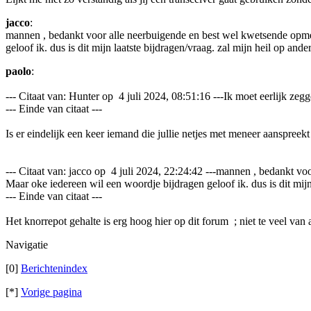
jacco
:
mannen , bedankt voor alle neerbuigende en best wel kwetsende opmer
geloof ik. dus is dit mijn laatste bijdragen/vraag. zal mijn heil op an
paolo
:
--- Citaat van: Hunter op 4 juli 2024, 08:51:16 ---Ik moet eerlijk zeg
--- Einde van citaat ---
Is er eindelijk een keer iemand die jullie netjes met meneer aanspreek
--- Citaat van: jacco op 4 juli 2024, 22:24:42 ---mannen , bedankt v
Maar oke iedereen wil een woordje bijdragen geloof ik. dus is dit mijn
--- Einde van citaat ---
Het knorrepot gehalte is erg hoog hier op dit forum ; niet te veel van
Navigatie
[0]
Berichtenindex
[*]
Vorige pagina