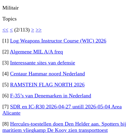
Militair
Topics
<<
<
(2/113)
>
>>
[1]
Log Weapons Instructor Course (WIC) 2026
[2]
Algemene MIL A/A freq
[3]
Interessante sites van defensie
[4]
Centaur Hammar noord Nederland
[5]
RAMSTEIN FLAG NORTH 2026
[6]
F-35’s van Denemarken in Nederland
[7]
SDR en IC-R30 2026-04-27 untill 2026-05-04 Area
Alicante
[8]
Hercules-toestellen doen Den Helder aan. Spotters bij
maritiem vliegkamp De Kooy zien transporttoest