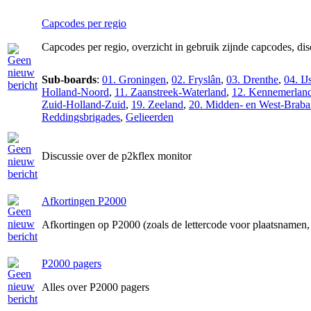
Capcodes per regio
Capcodes per regio, overzicht in gebruik zijnde capcodes, di
Sub-boards
:
01. Groningen
,
02. Fryslân
,
03. Drenthe
,
04. IJ
Holland-Noord
,
11. Zaanstreek-Waterland
,
12. Kennemerlan
Zuid-Holland-Zuid
,
19. Zeeland
,
20. Midden- en West-Braba
Reddingsbrigades
,
Gelieerden
Discussie over de p2kflex monitor
Afkortingen P2000
Afkortingen op P2000 (zoals de lettercode voor plaatsnamen, 
P2000 pagers
Alles over P2000 pagers