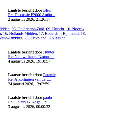
Laatste bericht
door
Bleij
Re: Discussie P2000 Ambu...
2 augustus 2026, 21:26:17
Midden
,
08. Gelderland-Zuid
,
09. Utrecht
,
10. Noord-
n
,
16. Hollands Midden
,
17. Rotterdam-Rijnmond
,
18.
 Zuid-Limburg
,
25. Flevoland
,
KNRM en
Laatste bericht
door
Hunter
Re: Nieuwe knop: Natuurb...
4 augustus 2026, 19:18:57
Laatste bericht
door
Faramir
Re: Afkortingen van de v...
24 januari 2026, 13:02:59
Laatste bericht
door
paolo
Re: Galaxy GP-2 geluid
3 augustus 2026, 00:00:32