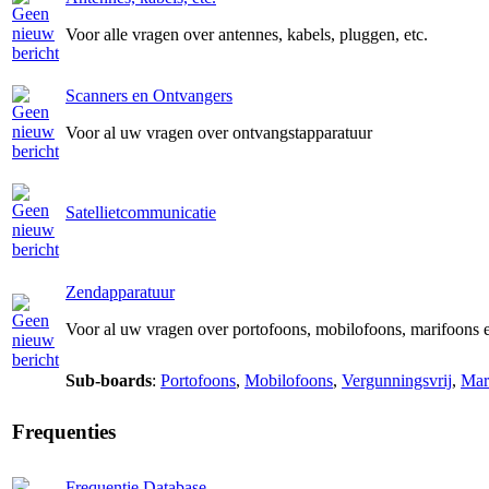
Voor alle vragen over antennes, kabels, pluggen, etc.
Scanners en Ontvangers
Voor al uw vragen over ontvangstapparatuur
Satellietcommunicatie
Zendapparatuur
Voor al uw vragen over portofoons, mobilofoons, marifoons 
Sub-boards
:
Portofoons
,
Mobilofoons
,
Vergunningsvrij
,
Mar
Frequenties
Frequentie Database