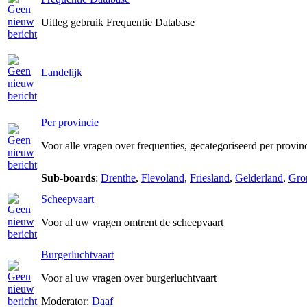
Uitleg gebruik Frequentie Database
Landelijk
Per provincie
Voor alle vragen over frequenties, gecategoriseerd per provin
Sub-boards
:
Drenthe
,
Flevoland
,
Friesland
,
Gelderland
,
Gro
Scheepvaart
Voor al uw vragen omtrent de scheepvaart
Burgerluchtvaart
Voor al uw vragen over burgerluchtvaart
Moderator:
Daaf