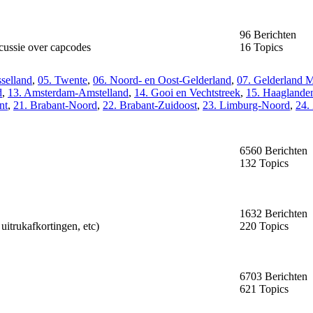
96 Berichten
scussie over capcodes
16 Topics
sselland
,
05. Twente
,
06. Noord- en Oost-Gelderland
,
07. Gelderland 
d
,
13. Amsterdam-Amstelland
,
14. Gooi en Vechtstreek
,
15. Haaglande
nt
,
21. Brabant-Noord
,
22. Brabant-Zuidoost
,
23. Limburg-Noord
,
24.
6560 Berichten
132 Topics
1632 Berichten
uitrukafkortingen, etc)
220 Topics
6703 Berichten
621 Topics