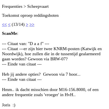
Frequenties > Scheepvaart
Toekomst oproep reddingsboten
<<
<
(13/14)
>
>>
ScanMe
:
--- Citaat van: "D a a f" ---
--- Citaat ---er zijn hier twee KNRM-posten (Katwijk en
Noordwijk), hoe zullen die in de tussentijd gealarmeerd
gaan worden? Gewoon via BRW-07?
--- Einde van citaat ---
Heb jij andere opties? Gewoon via 7 hoor...
--- Einde van citaat ---
Hmm.. ik dacht misschien door M16-156.8000, of een
andere frequentie zoals 'vroeger' in HvH..
Joris :)