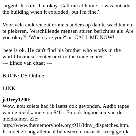
'urgent. It's tim. I'm okay. Call me at home...i was outside
the building when it exploded, but i'm fine.'
Voor vele anderen zat er niets anders op dan te wachten en
te piekeren. Verschillende mensen sturen berichtjes als 'Are
you okay?', 'Where are you?' or 'CALL ME NOW!'
'pete is ok. He can't find his brother who works in the
world financial center next to the trade center.....'
--- Einde van citaat ---
BRON: DS Online
LINK
jeffrey1200
:
Wow, nou zoiets had ik laatst ook gevonden. Audio tapes
van de meldkamers op 9/11. En ook logboeken van de
meldkamer. Zie:
http://www.thememoryhole.org/911/fdny_dispatches.htm.
Ik moet ze nog allemaal beluisteren, maar ik kreeg gelijk