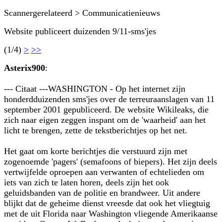
Scannergerelateerd > Communicatienieuws
Website publiceert duizenden 9/11-sms'jes
(1/4)
>
>>
Asterix900
:
--- Citaat ---WASHINGTON - Op het internet zijn
honderdduizenden sms'jes over de terreuraanslagen van 11
september 2001 gepubliceerd. De website Wikileaks, die
zich naar eigen zeggen inspant om de 'waarheid' aan het
licht te brengen, zette de tekstberichtjes op het net.
Het gaat om korte berichtjes die verstuurd zijn met
zogenoemde 'pagers' (semafoons of biepers). Het zijn deels
vertwijfelde oproepen aan verwanten of echtelieden om
iets van zich te laten horen, deels zijn het ook
geluidsbanden van de politie en brandweer. Uit andere
blijkt dat de geheime dienst vreesde dat ook het vliegtuig
met de uit Florida naar Washington vliegende Amerikaanse