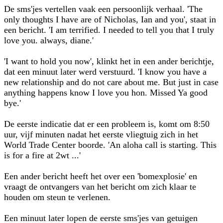
De sms'jes vertellen vaak een persoonlijk verhaal. 'The
only thoughts I have are of Nicholas, Ian and you', staat in
een bericht. 'I am terrified. I needed to tell you that I truly
love you. always, diane.'
'I want to hold you now', klinkt het in een ander berichtje,
dat een minuut later werd verstuurd. 'I know you have a
new relationship and do not care about me. But just in case
anything happens know I love you hon. Missed Ya good
bye.'
De eerste indicatie dat er een probleem is, komt om 8:50
uur, vijf minuten nadat het eerste vliegtuig zich in het
World Trade Center boorde. 'An aloha call is starting. This
is for a fire at 2wt ...'
Een ander bericht heeft het over een 'bomexplosie' en
vraagt de ontvangers van het bericht om zich klaar te
houden om steun te verlenen.
Een minuut later lopen de eerste sms'jes van getuigen