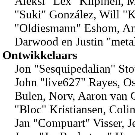
Aleksi "Lex" Kilpinen, Mi
"Suki" González, Will "
"Oldiesmann" Eshom, Am
Darwood en Justin "meta
Ontwikkelaars
Jon "Sesquipedalian" Sto
John "live627" Rayes, 
Bulen, Norv, Aaron van G
"Bloc" Kristiansen, Coli
Jan "Compuart" Visser, 