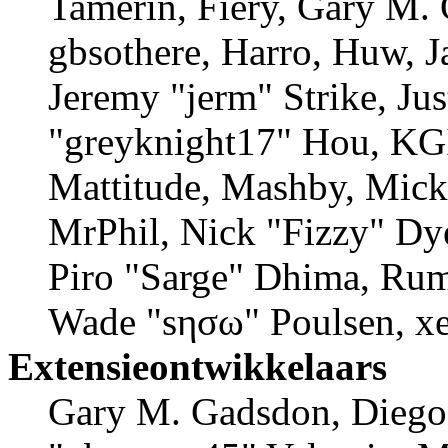
Tamerin, Fiery, Gary M.
gbsothere, Harro, Huw, 
Jeremy "jerm" Strike, J
"greyknight17" Hou, KGII
Mattitude, Mashby, Mick 
MrPhil, Nick "Fizzy" Dye
Piro "Sarge" Dhima, Rum
Wade "sησω" Poulsen, xe
Extensieontwikkelaars
Gary M. Gadsdon, Diego