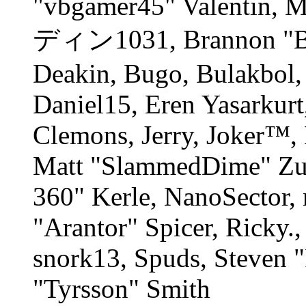
"vbgamer45" Valentin, M
ディン1031, Brannon "B" 
Deakin, Bugo, Bulakbol,
Daniel15, Eren Yasarkur
Clemons, Jerry, Joker™, 
Matt "SlammedDime" Zu
360" Kerle, NanoSector, 
"Arantor" Spicer, Ricky
snork13, Spuds, Steven 
"Tyrsson" Smith