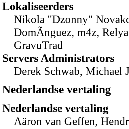
Lokaliseerders
Nikola "Dzonny" Novako
DomÃ­nguez, m4z, Relyan
GravuTrad
Servers Administrators
Derek Schwab, Michael 
Nederlandse vertaling
Nederlandse vertaling
Aäron van Geffen, Hendri