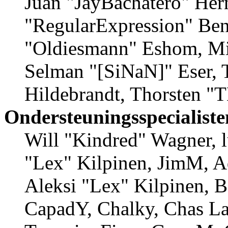
Juan "JayBachatero" Her
"RegularExpression" Ben
"Oldiesmann" Eshom, Mic
Selman "[SiNaN]" Eser, 
Hildebrandt, Thorsten "T
Ondersteuningsspecialiste
Will "Kindred" Wagner, lu
"Lex" Kilpinen, JimM, A
Aleksi "Lex" Kilpinen, B
CapadY, Chalky, Chas La