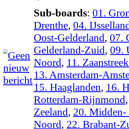
Sub-boards
:
01. Gro
Drenthe
,
04. IJssellan
Oost-Gelderland
,
07. 
Gelderland-Zuid
,
09. 
Noord
,
11. Zaanstree
13. Amsterdam-Amste
15. Haaglanden
,
16. 
Rotterdam-Rijnmond
Zeeland
,
20. Midden-
Noord
,
22. Brabant-Z