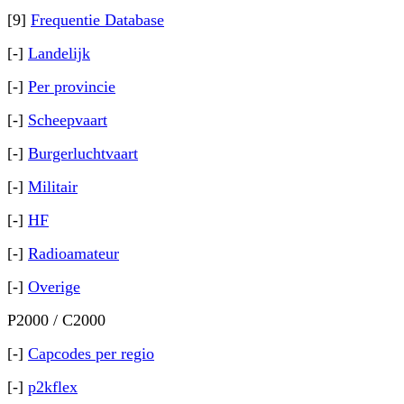
[9]
Frequentie Database
[-]
Landelijk
[-]
Per provincie
[-]
Scheepvaart
[-]
Burgerluchtvaart
[-]
Militair
[-]
HF
[-]
Radioamateur
[-]
Overige
P2000 / C2000
[-]
Capcodes per regio
[-]
p2kflex