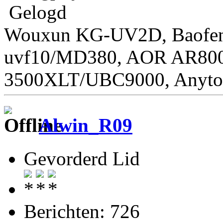
Gelogd
Wouxun KG-UV2D, Baofen
uvf10/MD380, AOR AR800
3500XLT/UBC9000, Anyto
Alwin_R09
Gevorderd Lid
Berichten: 726