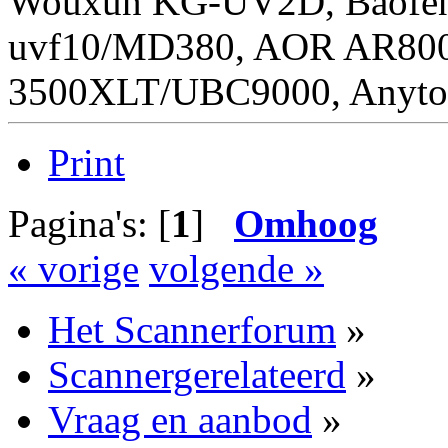
Wouxun KG-UV2D, Baofen
uvf10/MD380, AOR AR800
3500XLT/UBC9000, Anyto
Print
Pagina's: [
1
]
Omhoog
« vorige
volgende »
Het Scannerforum
»
Scannergerelateerd
»
Vraag en aanbod
»