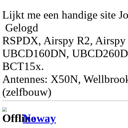
Lijkt me een handige site J
Gelogd
RSPDX, Airspy R2, Airspy
UBCD160DN, UBCD260DN,
BCT15x.
Antennes: X50N, Wellbro
(zelfbouw)
Noway