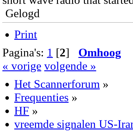
Gelogd
Print
Pagina's:
1
[
2
]
Omhoog
« vorige
volgende »
Het Scannerforum
»
Frequenties
»
HF
»
vreemde signalen US-Ira