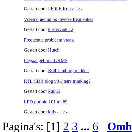
Gestart door
PE9PE Rob
«
1
2
»
Vreemd geluid op diverse frequenties
Gestart door
luistervink 12
Frequentie probleem vraag
Gestart door
Hutch
Illegaal gebruik GRMS
Gestart door
Rolf Limburg midden
RTL-SDR blog v3 // tetra trunking?
Gestart door
Pullu5
LPD portoknl 01 tm 69
Gestart door
kuls
«
1
2
»
Pagina's: [
1
]
2
3
...
6
Omh