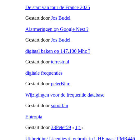
De start van tour de France 2025
Gestart door
Jos Budel
Alarmeringen op Google Nest ?
Gestart door
Jos Budel
digitaal baken op 147.100 Mhz ?
Gestart door
terrestrial
digitale frequenties
Gestart door
peterBijm
Wijzigingen voor de frequentie database
Gestart door
spoorfan
Entropia
Gestart door
33Peter59
«
1
2
»
Uitbreiding Licentievrij gebruik in UHF naast PMR446