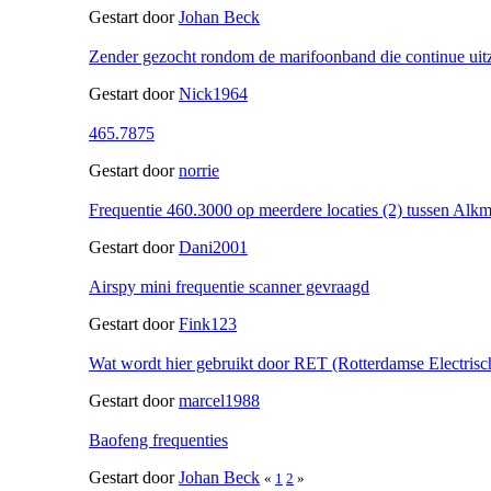
Gestart door
Johan Beck
Zender gezocht rondom de marifoonband die continue uit
Gestart door
Nick1964
465.7875
Gestart door
norrie
Frequentie 460.3000 op meerdere locaties (2) tussen Alk
Gestart door
Dani2001
Airspy mini frequentie scanner gevraagd
Gestart door
Fink123
Wat wordt hier gebruikt door RET (Rotterdamse Electris
Gestart door
marcel1988
Baofeng frequenties
Gestart door
Johan Beck
«
1
2
»