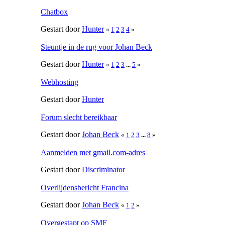
Chatbox
Gestart door
Hunter
«
1
2
3
4
»
Steuntje in de rug voor Johan Beck
Gestart door
Hunter
«
1
2
3
...
5
»
Webhosting
Gestart door
Hunter
Forum slecht bereikbaar
Gestart door
Johan Beck
«
1
2
3
...
8
»
Aanmelden met gmail.com-adres
Gestart door
Discriminator
Overlijdensbericht Francina
Gestart door
Johan Beck
«
1
2
»
Overgestapt op SMF