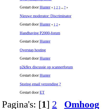
Gestart door
Hunter
«
1
2
3
...
7
»
Nieuwe moderator: Discriminator
Gestart door
Hunter
«
1
2
»
Handhaving P2000-forum
Gestart door
Hunter
Overstap hosting
Gestart door
Hunter
p2kflex discussie op scannerforum
Gestart door
Hunter
Storing email verzending ?
Gestart door
ET
Pagina's: [
1
]
2
Omhoog