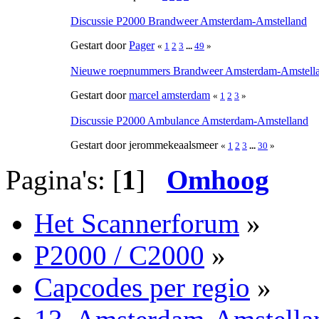
Discussie P2000 Brandweer Amsterdam-Amstelland
Gestart door
Pager
«
1
2
3
...
49
»
Nieuwe roepnummers Brandweer Amsterdam-Amstell
Gestart door
marcel amsterdam
«
1
2
3
»
Discussie P2000 Ambulance Amsterdam-Amstelland
Gestart door jerommekeaalsmeer
«
1
2
3
...
30
»
Pagina's: [
1
]
Omhoog
Het Scannerforum
»
P2000 / C2000
»
Capcodes per regio
»