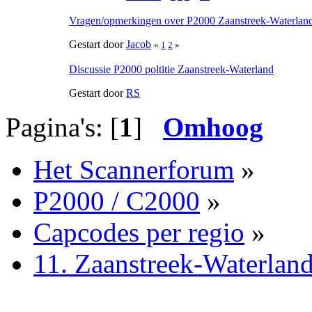
Vragen/opmerkingen over P2000 Zaanstreek-Waterlan
Gestart door
Jacob
«
1
2
»
Discussie P2000 poltitie Zaanstreek-Waterland
Gestart door
RS
Pagina's: [
1
]
Omhoog
Het Scannerforum
»
P2000 / C2000
»
Capcodes per regio
»
11. Zaanstreek-Waterlan