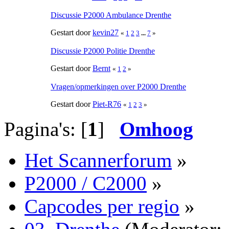
Discussie P2000 Ambulance Drenthe
Gestart door
kevin27
«
1
2
3
...
7
»
Discussie P2000 Politie Drenthe
Gestart door
Bernt
«
1
2
»
Vragen/opmerkingen over P2000 Drenthe
Gestart door
Piet-R76
«
1
2
3
»
Pagina's: [
1
]
Omhoog
Het Scannerforum
»
P2000 / C2000
»
Capcodes per regio
»