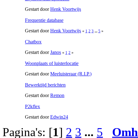
Gestart door
Henk Voortwijs
Frequentie database
Gestart door
Henk Voortwijs
«
1
2
3
...
5
»
Chatbox
Gestart door
Janos
«
1
2
»
Woonplaats of luisterlocatie
Gestart door
Meeluisteraar (R.I.P.)
Bewerktijd berichten
Gestart door
Remon
P2kflex
Gestart door
Edwin24
Pagina's: [
1
]
2
3
...
5
Omh