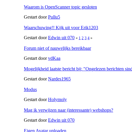
Waarom is OpenScanner topic gesloten
Gestart door
Pullu5
Waarschuwing!! Kijk uit voor Erik1203
Gestart door
Edwin uit 070
«
1
2
3
4
»
Forum niet of nauwelijks bereikbaar
Gestart door
vdKaa
Mogelijkheid laatste bericht bij: "Ongelezen berichten sind
Gestart door
Nardes1965
Modus
Gestart door
Holymoly
Mag ik verwijzen naar (interessante) webshops?
Gestart door
Edwin uit 070
Eigen Avatar uploaden