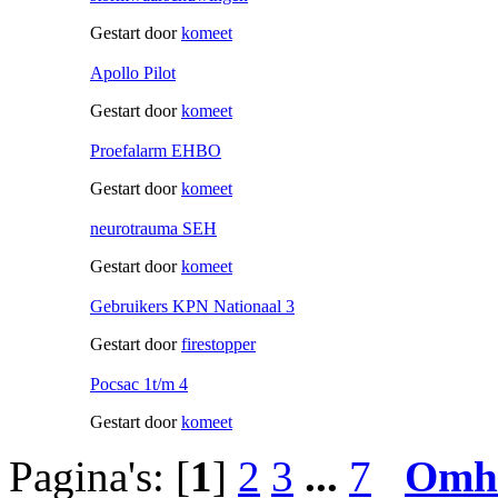
Gestart door
komeet
Apollo Pilot
Gestart door
komeet
Proefalarm EHBO
Gestart door
komeet
neurotrauma SEH
Gestart door
komeet
Gebruikers KPN Nationaal 3
Gestart door
firestopper
Pocsac 1t/m 4
Gestart door
komeet
Pagina's: [
1
]
2
3
...
7
Omh