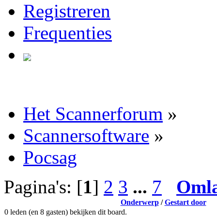
Registreren
Frequenties
Het Scannerforum
»
Scannersoftware
»
Pocsag
Pagina's: [
1
]
2
3
...
7
Oml
Onderwerp
/
Gestart door
0 leden (en 8 gasten) bekijken dit board.