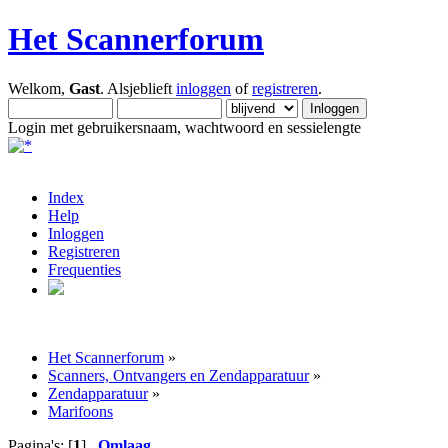
Het Scannerforum
Welkom,
Gast
. Alsjeblieft
inloggen
of
registreren
.
Login met gebruikersnaam, wachtwoord en sessielengte
Index
Help
Inloggen
Registreren
Frequenties
Het Scannerforum
»
Scanners, Ontvangers en Zendapparatuur
»
Zendapparatuur
»
Marifoons
Pagina's: [
1
]
Omlaag