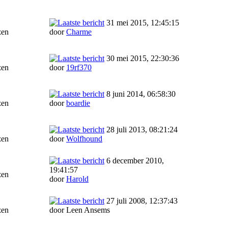
31 mei 2015, 12:45:15
zen
door
Charme
30 mei 2015, 22:30:36
zen
door
19rf370
8 juni 2014, 06:58:30
zen
door
boardie
28 juli 2013, 08:21:24
zen
door
Wolfhound
6 december 2010,
19:41:57
zen
door
Harold
27 juli 2008, 12:37:43
zen
door Leen Ansems