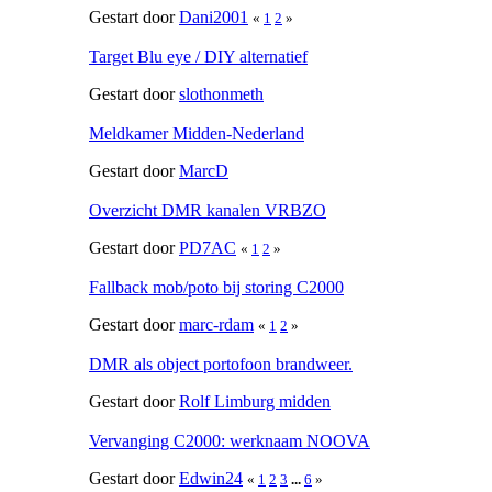
Gestart door
Dani2001
«
1
2
»
Target Blu eye / DIY alternatief
Gestart door
slothonmeth
Meldkamer Midden-Nederland
Gestart door
MarcD
Overzicht DMR kanalen VRBZO
Gestart door
PD7AC
«
1
2
»
Fallback mob/poto bij storing C2000
Gestart door
marc-rdam
«
1
2
»
DMR als object portofoon brandweer.
Gestart door
Rolf Limburg midden
Vervanging C2000: werknaam NOOVA
Gestart door
Edwin24
«
1
2
3
...
6
»