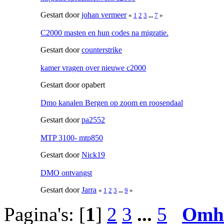
Gestart door
johan vermeer
«
1
2
3
...
7
»
C2000 masten en hun codes na migratie.
Gestart door
counterstrike
kamer vragen over nieuwe c2000
Gestart door opabert
Dmo kanalen Bergen op zoom en roosendaal
Gestart door
pa2552
MTP 3100- mtp850
Gestart door
Nick19
DMO ontvangst
Gestart door
Jarra
«
1
2
3
...
9
»
Pagina's: [
1
]
2
3
...
5
Omh