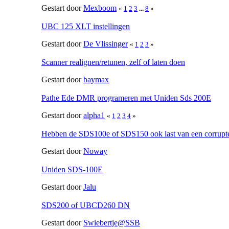
Gestart door
Mexboom
«
1
2
3
...
8
»
UBC 125 XLT instellingen
Gestart door
De Vlissinger
«
1
2
3
»
Scanner realignen/retunen, zelf of laten doen
Gestart door
baymax
Pathe Ede DMR programeren met Uniden Sds 200E
Gestart door
alpha1
«
1
2
3
4
»
Hebben de SDS100e of SDS150 ook last van een corrupt
Gestart door
Noway
Uniden SDS-100E
Gestart door
Jalu
SDS200 of UBCD260 DN
Gestart door
Swiebertje@SSB