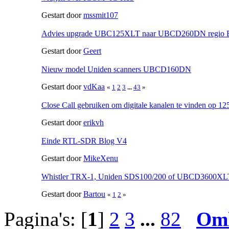
Gestart door
mssmit107
Advies upgrade UBC125XLT naar UBCD260DN regio B
Gestart door
Geert
Nieuw model Uniden scanners UBCD160DN
Gestart door
vdKaa
«
1
2
3
...
43
»
Close Call gebruiken om digitale kanalen te vinden op 
Gestart door
erikvh
Einde RTL-SDR Blog V4
Gestart door
MikeXenu
Whistler TRX-1, Uniden SDS100/200 of UBCD3600XL
Gestart door
Bartou
«
1
2
»
Pagina's: [
1
]
2
3
...
82
Om