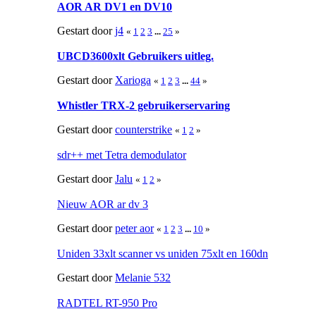
AOR AR DV1 en DV10
Gestart door
j4
«
1
2
3
...
25
»
UBCD3600xlt Gebruikers uitleg.
Gestart door
Xarioga
«
1
2
3
...
44
»
Whistler TRX-2 gebruikerservaring
Gestart door
counterstrike
«
1
2
»
sdr++ met Tetra demodulator
Gestart door
Jalu
«
1
2
»
Nieuw AOR ar dv 3
Gestart door
peter aor
«
1
2
3
...
10
»
Uniden 33xlt scanner vs uniden 75xlt en 160dn
Gestart door
Melanie 532
RADTEL RT-950 Pro