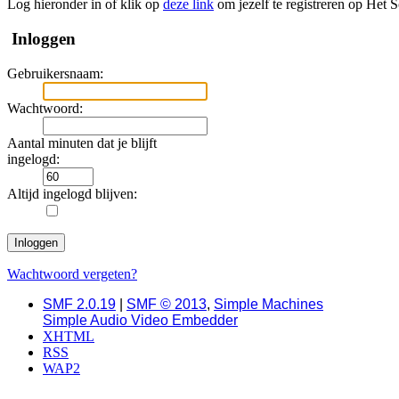
Log hieronder in of klik op
deze link
om jezelf te registreren op Het 
Inloggen
Gebruikersnaam:
Wachtwoord:
Aantal minuten dat je blijft
ingelogd:
Altijd ingelogd blijven:
Wachtwoord vergeten?
SMF 2.0.19
|
SMF © 2013
,
Simple Machines
Simple Audio Video Embedder
XHTML
RSS
WAP2