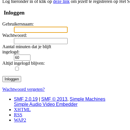
Log hieronder in of klik op
deze link
om jezelf te registreren op Het 
Inloggen
Gebruikersnaam:
Wachtwoord:
Aantal minuten dat je blijft
ingelogd:
Altijd ingelogd blijven:
Wachtwoord vergeten?
SMF 2.0.19
|
SMF © 2013
,
Simple Machines
Simple Audio Video Embedder
XHTML
RSS
WAP2