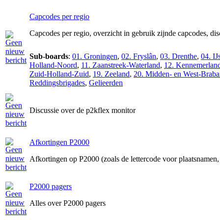
Capcodes per regio
Capcodes per regio, overzicht in gebruik zijnde capcodes, di
Sub-boards
:
01. Groningen
,
02. Fryslân
,
03. Drenthe
,
04. IJ
Holland-Noord
,
11. Zaanstreek-Waterland
,
12. Kennemerlan
Zuid-Holland-Zuid
,
19. Zeeland
,
20. Midden- en West-Braba
Reddingsbrigades
,
Gelieerden
Discussie over de p2kflex monitor
Afkortingen P2000
Afkortingen op P2000 (zoals de lettercode voor plaatsnamen, 
P2000 pagers
Alles over P2000 pagers