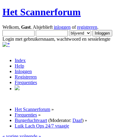
Het Scannerforum
Welkom,
Gast
. Alsjeblieft
inloggen
of
registreren
.
Login met gebruikersnaam, wachtwoord en sessielengte
Index
Help
Inloggen
Registreren
Frequenties
Het Scannerforum
»
Frequenties
»
Burgerluchtvaart
(Moderator:
Daaf
) »
Luik Lach Ops 24/7 vraagje
« vorige
volgende »